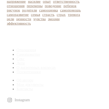
напряжение
насилие
опыт
ответственность
отношения
перемены
поведение
ребенок
рисунок
родители
самооценка
самопомощь
саморазвитие
семья
страсть
страх
тревога
цели
ценности
чувства
эмоции
эффективность
Отношения
Саморазвитие
Секс
Дети
О жизненных кризисах
Психотехники
Об авторе
Мои документы
Контакты
Instagram