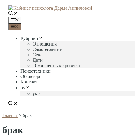
Перейти
к
содержимому
Меню
Меню
Рубрики
Отношения
Саморазвитие
Секс
Дети
О жизненных кризисах
Психотехники
Об авторе
Контакты
ру
укр
Главная
>
брак
брак