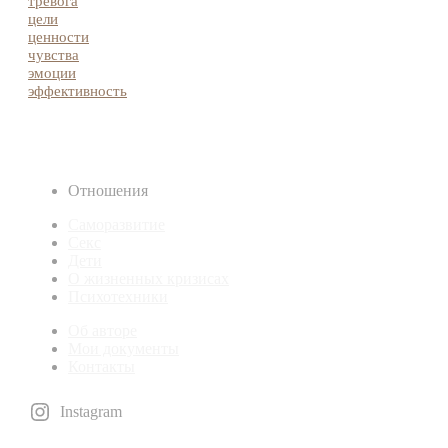
тревога
цели
ценности
чувства
эмоции
эффективность
Отношения
Саморазвитие
Секс
Дети
О жизненных кризисах
Психотехники
Об авторе
Мои документы
Контакты
Instagram