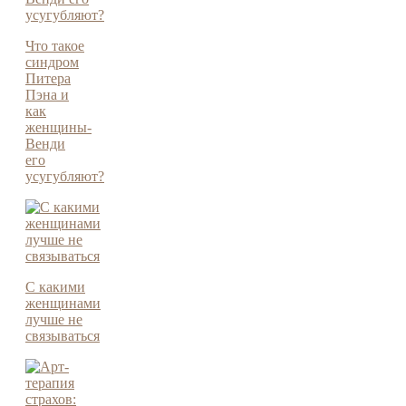
Что такое
синдром
Питера
Пэна и
как
женщины-
Венди
его
усугубляют?
С какими
женщинами
лучше не
связываться