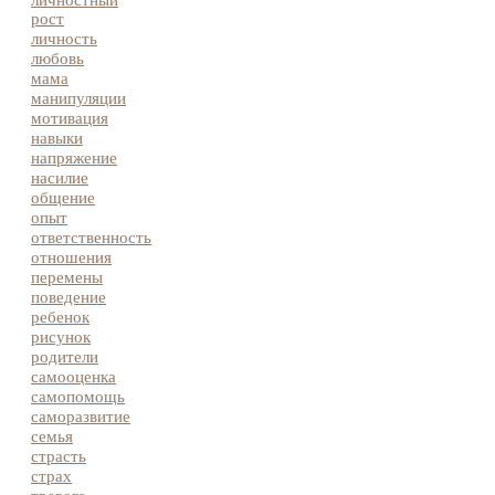
личностный
рост
личность
любовь
мама
манипуляции
мотивация
навыки
напряжение
насилие
общение
опыт
ответственность
отношения
перемены
поведение
ребенок
рисунок
родители
самооценка
самопомощь
саморазвитие
семья
страсть
страх