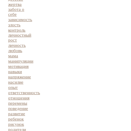
жертва
забота о
себе
зависимость
злость
контроль
личностный
рост
личность
любовь
мама
манипуляции
мотивация
навыки
напряжение
насилие
опыт
ответственность
отношения
перемены
поведение
развитие
ребенок
рисунок
родители