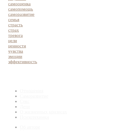
самооценка
самопомощь
саморазвитие
семья
страсть
страх
тревога
цели
ценности
чувства
эмоции
эффективность
Отношения
Саморазвитие
Секс
Дети
О жизненных кризисах
Психотехники
Об авторе