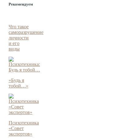
Рекомендуем
Что такое
саморазрушение
личности
и его
виды
«Будь я
тобой…»
Психотехника
«Совет
экспертов»