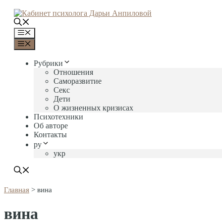
Перейти
к
содержимому
Меню
Меню
Рубрики
Отношения
Саморазвитие
Секс
Дети
О жизненных кризисах
Психотехники
Об авторе
Контакты
ру
укр
Главная
>
вина
вина