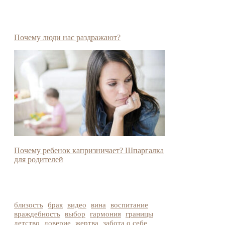
Почему люди нас раздражают?
Почему ребенок капризничает? Шпаргалка
для родителей
близость
брак
видео
вина
воспитание
враждебность
выбор
гармония
границы
детство
доверие
жертва
забота о себе