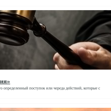
ния»
о определенный поступок или череда действий, которые с