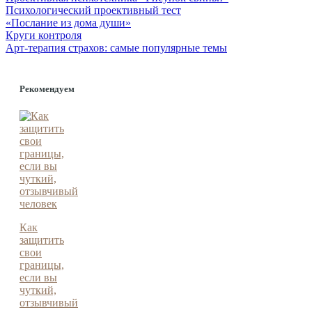
Психологический проективный тест
«Послание из дома души»
Круги контроля
Арт-терапия страхов: самые популярные темы
Рекомендуем
Как
защитить
свои
границы,
если вы
чуткий,
отзывчивый