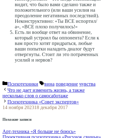
видит, что было вами сделано также и
положительного (или ваши усилия на
преодоление негативных последствий).
Неконструктивно: «Ты ВСЕ испортил/
а», «ВСЕ плохо получилось!»
Есть ли вообще ответ на обвинение,
который устроил бы оппонента? Если к
вам просто хотят придраться, любые
ваши попытки наладить диалог будут
отвергнуты. Стоит ли это потраченных
усилий и нервов?
Рубрики
Метки
Психотехники
вина
поведение
чувства
Что не дает изменить жизнь, а также
несколько слов о самосаботаже
Психотехника «Совет экспертов»
14 ноября 2023
18 декабря 2017
Похожие записи
Арт-техника «Я больше не боюсь»
Проективная психотехника «Рисунок свиньи»