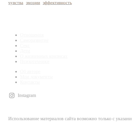
чувства
эмоции
эффективность
Отношения
Саморазвитие
Секс
Дети
О жизненных кризисах
Психотехники
Об авторе
Мои документы
Контакты
Instagram
Использование материалов сайта возможно только с указан