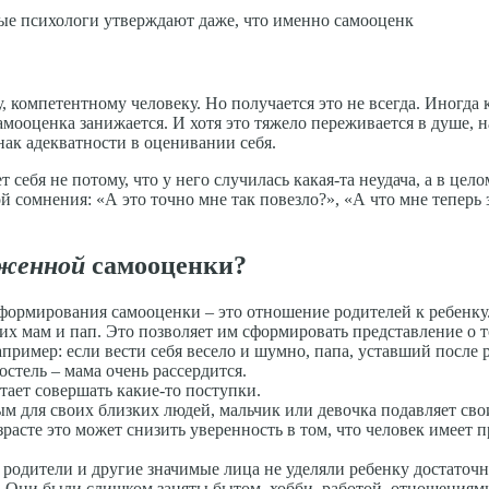
рые психологи утверждают даже, что именно самооценк
, компетентному человеку. Но получается это не всегда. Иногда 
амооценка занижается. И хотя это тяжело переживается в душе, н
ак адекватности в оценивании себя.
 себя не потому, что у него случилась какая-та неудача, а в цело
сомнения: «А это точно мне так повезло?», «А что мне теперь з
иженной
самооценки?
 формирования самооценки – это отношение родителей к ребенку.
оих мам и пап. Это позволяет им сформировать представление о т
пример: если вести себя весело и шумно, папа, уставший после 
остель – мама очень рассердится.
стает совершать какие-то поступки.
ым для своих близких людей, мальчик или девочка подавляет св
расте это может снизить уверенность в том, что человек имеет п
а родители и другие значимые лица не уделяли ребенку достаточ
. Они были слишком заняты бытом, хобби, работой, отношениям