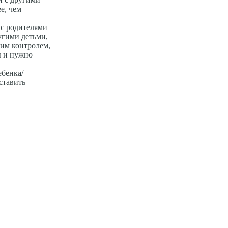
е, чем
 с родителями
угими детьми,
ким контролем,
ы и нужно
ебенка/
ставить