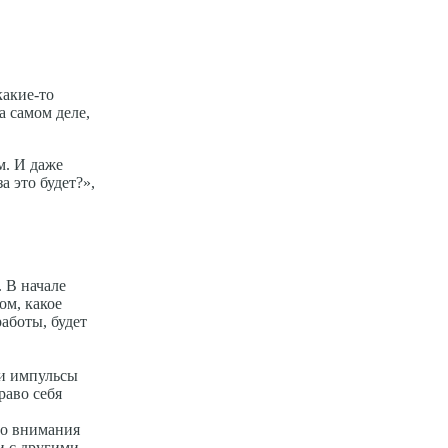
какие-то
а самом деле,
м. И даже
а это будет?»,
 В начале
ом, какое
работы, будет
ои импульсы
раво себя
но внимания
и с другими