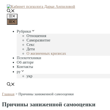
Перейти
к
содержимому
Меню
Меню
Рубрики
Отношения
Саморазвитие
Секс
Дети
О жизненных кризисах
Психотехники
Об авторе
Контакты
ру
укр
Главная
>
Причины заниженной самооценки
Причины заниженной самооценки