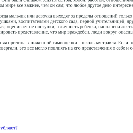
м мире все важнее, чем он сам; что любое другое дело интересне
Когда мальчик или девочка выходят за пределы отношений только
ушками, воспитателями детского сада, первой учительницей, др
ая, оценивает не поступки, а личность ребенка, наполнена жест
ировать представление, что мир враждебен, люди вокруг опасн
едняя причина заниженной самооценки – школьная травля. Если р
вергали, это все могло повлиять на его представления о себе и о
губляют?