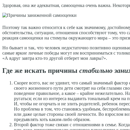
Здоровая, она же адекватная, самооценка очень важна. Некото
Поэтому так важно относится к себе как значимому, достойному
обстоятельства, ситуации, отношения способствуют тому, что с
реакция самооценки на стимулы окружающего мира – это призн
Но бывает и так, что человек недостаточно позитивно оценивает
самые яркие личные победы могут им восприниматься с толикой 
«А вдруг завтра кто-то другой отберет мои лавры?».
Где же искать причины
стабильно зан
Скорее всего, вас не удивит, что самый значимый фактор
своего жизненного пути дети смотрят на себя глазами св
поведение правильное, а какое – крайне нежелательно. На
ругаться; если из интереса выдавить тональный крем на п
И, чтобы не огорчать и не злить родителей, ребенок пере
Но проблема в том, что становясь удобным, беспроблемн
или даже целые стороны своей личности. Во взрослом воз
предъявлять хоть каким-либо образом.
Второй фактор тоже связан с отношениями в семье. Когд
или даже демонстрировали некоторое равнодушие к нему