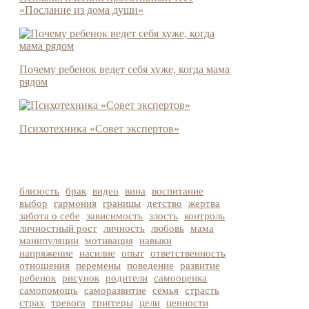
«Послание из дома души»
Почему ребенок ведет себя хуже, когда мама
рядом
Психотехника «Совет экспертов»
близость
брак
видео
вина
воспитание
выбор
гармония
границы
детство
жертва
забота о себе
зависимость
злость
контроль
личностный рост
личность
любовь
мама
манипуляции
мотивация
навыки
напряжение
насилие
опыт
ответственность
отношения
перемены
поведение
развитие
ребенок
рисунок
родители
самооценка
самопомощь
саморазвитие
семья
страсть
страх
тревога
триггеры
цели
ценности