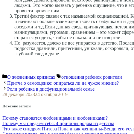
людьми. Это могло вызвать у ребенка ощущение, что в это
провести время с ним.
Третий фактор связан с так называемой социализацией. 
и начинают больше взаимодействовать с бабушками и дед
соседями и т.д.Если данная среда критикующая, нетерпим
манипуляциями, угрозами, сравнением – это может сформ
стараться угодить, чтобы не наказали и не отвергли.
Но, разумеется, далеко не все упирается в детство. Посл
подростка дразнили, притесняли, унижали, оскорбляли, от
глубокий след в душе.
Рубрики
Метки
О жизненных кризисах
отношения
ребенок
родители
Притча о самооценке: опираться ли на чужое мнение?
Роли ребенка в дисфункциональной семье
28 декабря 2023
24 октября 2019
Похожие записи
Почему становятся любовницами и любовниками?
Почему мы предаем себя: 4 причины родом из детства
Что такое синдром Питера Пэна и как женщины-Венди его усу