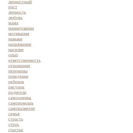
личностный
рост
личность
любовь
мама
манипуляции
мотивация
навыки
напряжение
насилие
опыт
ответственность
отношения
перемены
поведение
ребенок
рисунок
родители
самооценка
самопомощь
саморазвитие
семья
страсть
страх
счастье