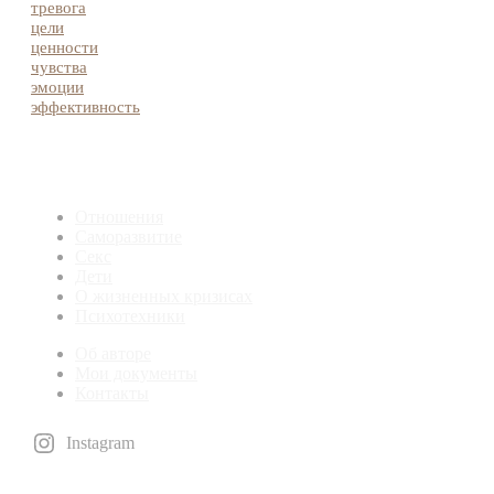
тревога
цели
ценности
чувства
эмоции
эффективность
Отношения
Саморазвитие
Секс
Дети
О жизненных кризисах
Психотехники
Об авторе
Мои документы
Контакты
Instagram