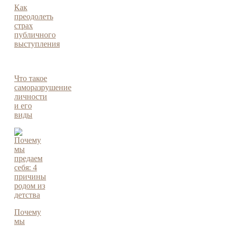
Как
преодолеть
страх
публичного
выступления
Что такое
саморазрушение
личности
и его
виды
Почему
мы