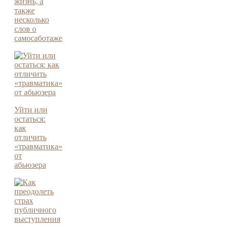
жизнь, а
также
несколько
слов о
самосаботаже
Уйти или
остаться:
как
отличить
«травматика»
от
абьюзера