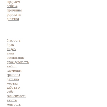
предаем
себя: 4
причины
родом из
детства
близость
брак
видео
вина
воспитание
враждебность
выбор
гармония
границы
детство
жертва
забота о
себе
зависимость
злость
контроль