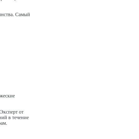
инства. Самый
ужеские
Эксперт от
ний в течение
рам.