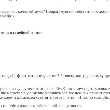
тношения с коллегой мужа? Попрать чувство собственного досто
вой брак.
твия в семейной жизни.
т каждой сферы, которые дают по 2-3 совета, как улучшить супр
улучшению супружеских отношений». Записываем подзаголовок «
разие в сексуальную жизнь; Добавить больше нежных прикоснове
кмахеру и косметологу; купить новое платье». И так по всем сфе
ся к себе и доверять собственной экспертности.