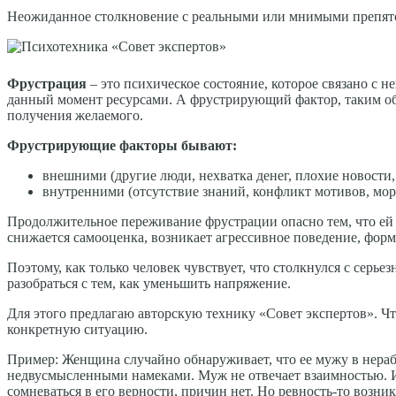
Неожиданное столкновение с реальными или мнимыми препятс
Фрустрация
– это психическое состояние, которое связано с
данный момент ресурсами. А фрустрирующий фактор, таким обр
получения желаемого.
Фрустрирующие факторы бывают:
внешними (другие люди, нехватка денег, плохие новости,
внутренними (отсутствие знаний, конфликт мотивов, мор
Продолжительное переживание фрустрации опасно тем, что ей с
снижается самооценка, возникает агрессивное поведение, форми
Поэтому, как только человек чувствует, что столкнулся с сер
разобраться с тем, как уменьшить напряжение.
Для этого предлагаю авторскую технику «Совет экспертов». Ч
конкретную ситуацию.
Пример: Женщина случайно обнаруживает, что ее мужу в нерабо
недвусмысленными намеками. Муж не отвечает взаимностью. И д
сомневаться в его верности, причин нет. Но ревность-то возни