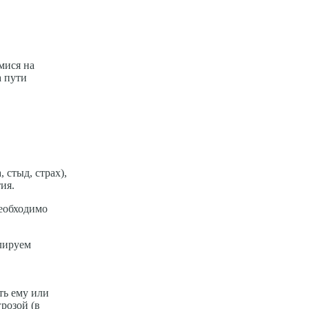
мися на
а пути
 стыд, страх),
ия.
необходимо
лируем
ть ему или
грозой (в