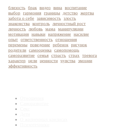
близость
брак
видео
вина
воспитание
выбор
гармония
границы
детство
жертва
забота о себе
зависимость
злость
знакомства
контроль
личностный рост
личность
любовь
мама
манипуляции
мотивация
навыки
напряжение
насилие
опыт
ответственность
отношения
перемены
поведение
ребенок
рисунок
родители
самооценка
самопомощь
саморазвитие
семья
страсть
страх
тревога
характер
цели
ценности
чувства
эмоции
эффективность
Отношения
Саморазвитие
Секс
Дети
О жизненных кризисах
Психотехники