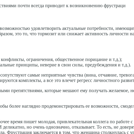
твиями почти всегда приводит к возникновению фрустраци
 невозможностью удовлетворить актуальные потребности, имеющи
азом, это то, что тормозит или снижает активность личности н
 конфликты, ограничения, общественное порицание и т.д.);
альные принципы, неверие в свои силы, предубеждения и т.д.).
опутствуют самые неприятные чувства (вина, отчаяние, тревога,
руются комплекты, а все это влечет регресс личностного развит
ьезными препятствиями, которые мешают ему получать желаемое, 
тобы более наглядно продемонстрировать ее возможности, смоде
чее время пишет молодая, привлекательная коллега по работе с
еликатно, но очень однозначно, отказывает. То есть, не доверя
кла. Фрустрация заключается в том, что женщина столкнулась с у