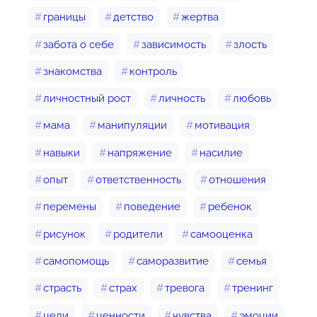
границы
детство
жертва
забота о себе
зависимость
злость
знакомства
контроль
личностный рост
личность
любовь
мама
манипуляции
мотивация
навыки
напряжение
насилие
опыт
ответственность
отношения
перемены
поведение
ребенок
рисунок
родители
самооценка
самопомощь
саморазвитие
семья
страсть
страх
тревога
тренинг
цели
ценности
чувства
эмоции